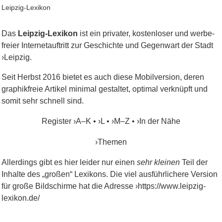
Leipzig-Lexikon
Das
Leipzig-Lexikon
ist ein privater, kosten­loser und werbe­
freier Internet­­auftritt zur Geschichte und Gegen­wart der Stadt
Leipzig
.
Seit Herbst 2016 bietet es auch diese Mobil­version, deren
graphik­freie Artikel minimal gestaltet, optimal verknüpft und
somit sehr schnell sind.
Register
A–K
•
L
•
M–Z
•
In der Nähe
Themen
Allerdings gibt es hier leider nur einen
sehr kleinen
Teil der
Inhalte des „großen“ Lexikons. Die viel ausführlichere Version
für große Bildschirme hat die Adresse
https://www.leipzig-
lexikon.de/